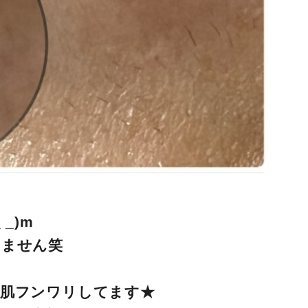
_)m
りません笑
お肌フンワリしてます★