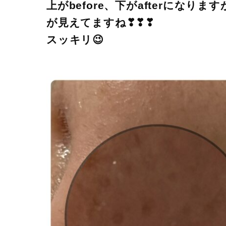
上がbefore、下がafterにな
が見えてますね❣❣❣
スッキリ😉